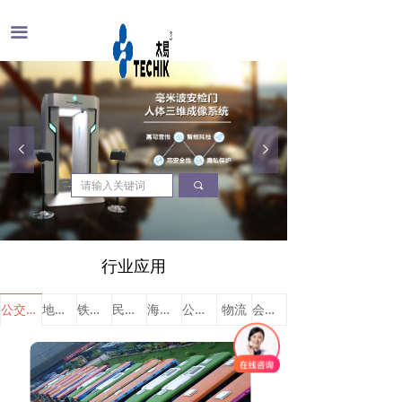
끀
넳
넲
끠
行业应用
公交长运
地铁轨交
铁路运输
民用航空
海关边检
公检法
物流
会议活动